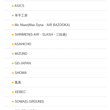
ASICS
革手工房
Mc.Maon(Max Dyna・AIR BAZOOKA)
SHINMEN(S-AIR・SLASH・三段鳶)
ASAHICHO
MIZUNO
GD-JAPAN
SHOWA
鳳凰
XEBEC
SOWA(G.GROUND)