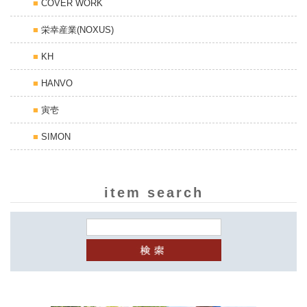
COVER WORK
栄幸産業(NOXUS)
KH
HANVO
寅壱
SIMON
item search