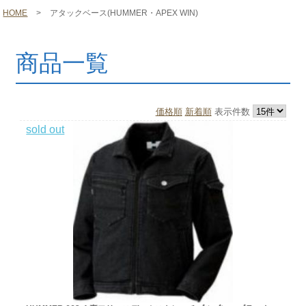
HOME
>
アタックベース(HUMMER・APEX WIN)
商品一覧
価格順
新着順
表示件数
sold out