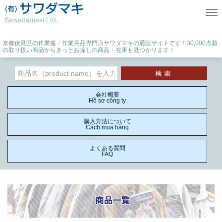
Tog
京都伏見区の作業服・作業用品専門店サワダマキの通販サイトです！30,000点超
の取り扱い商品からきっとお探しの商品・在庫も見つかります！
会社概要
Hồ sơ công ty
購入方法について
Cách mua hàng
よくある質問
FAQ