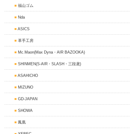
福山ゴム
Nda
ASICS
革手工房
Mc.Maon(Max Dyna・AIR BAZOOKA)
SHINMEN(S-AIR・SLASH・三段鳶)
ASAHICHO
MIZUNO
GD-JAPAN
SHOWA
鳳凰
XEBEC