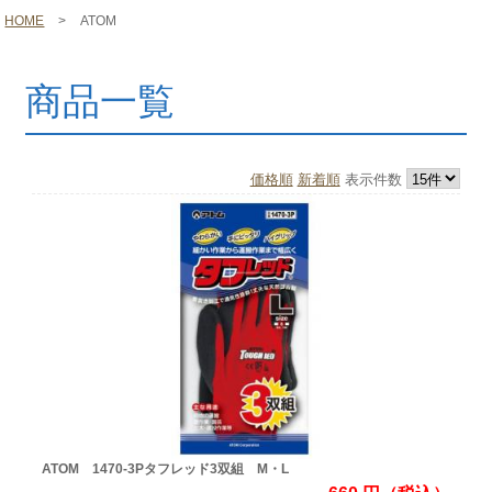
HOME
>
ATOM
商品一覧
価格順
新着順
表示件数
ATOM 1470-3Pタフレッド3双組 M・L