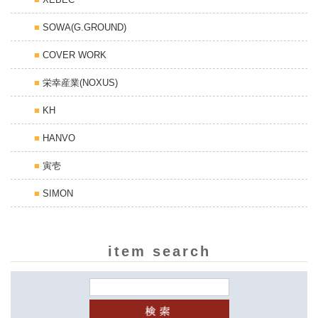
SOWA(G.GROUND)
COVER WORK
栄幸産業(NOXUS)
KH
HANVO
寅壱
SIMON
item search