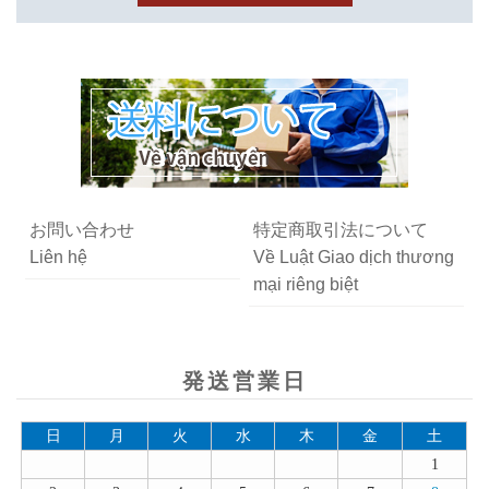
お問い合わせ
特定商取引法について
Liên hệ
Về Luật Giao dịch thương
mại riêng biệt
発送営業日
日
月
火
水
木
金
土
1