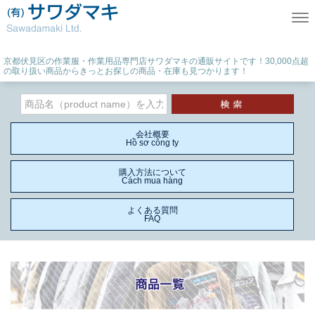
Tog
京都伏見区の作業服・作業用品専門店サワダマキの通販サイトです！30,000点超
の取り扱い商品からきっとお探しの商品・在庫も見つかります！
会社概要
Hồ sơ công ty
購入方法について
Cách mua hàng
よくある質問
FAQ