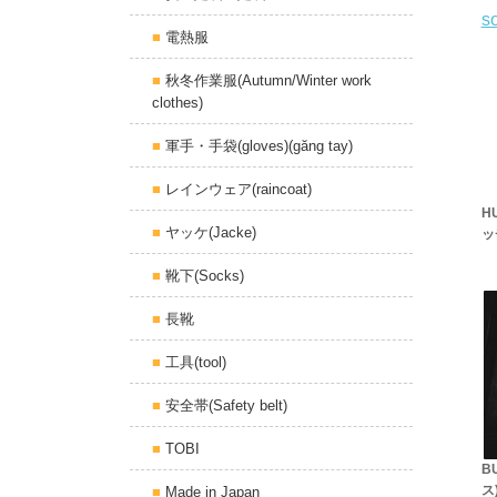
so
電熱服
秋冬作業服(Autumn/Winter work
clothes)
軍手・手袋(gloves)(găng tay)
レインウェア(raincoat)
H
ヤッケ(Jacke)
ッ
靴下(Socks)
長靴
工具(tool)
安全帯(Safety belt)
TOBI
B
ス
Made in Japan