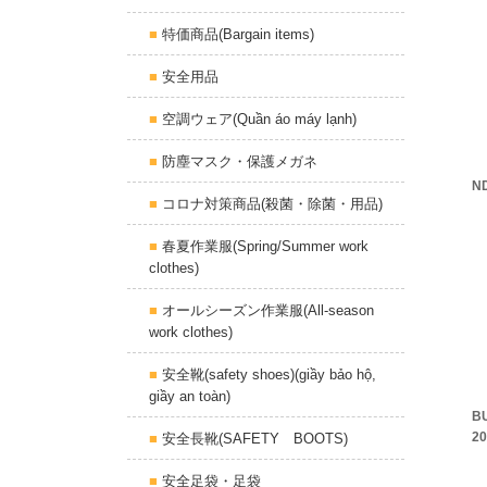
特価商品(Bargain items)
安全用品
空調ウェア(Quần áo máy lạnh)
防塵マスク・保護メガネ
N
コロナ対策商品(殺菌・除菌・用品)
春夏作業服(Spring/Summer work
clothes)
オールシーズン作業服(All-season
work clothes)
安全靴(safety shoes)(giầy bảo hộ,
giầy an toàn)
B
2
安全長靴(SAFETY BOOTS)
安全足袋・足袋