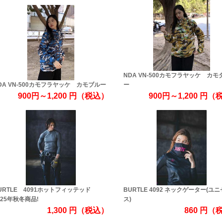
NDA VN-500カモフラヤッケ カモ
DA VN-500カモフラヤッケ カモブルー
ー
900円～1,200
円
（税込）
900円～1,200
円
（
URTLE 4091ホットフィッテッド
BURTLE 4092 ネックゲーター(ユ
025年秋冬商品!
ス)
1,300
円
（税込）
860
円
（