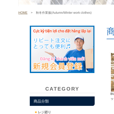
HOME
>
秋冬作業服(Autumn/Winter work clothes)
CATEGORY
B
ッ
商品分類
レジ廻り