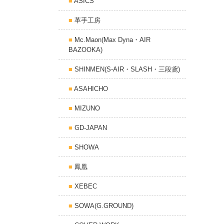
ASICS
革手工房
Mc.Maon(Max Dyna・AIR
BAZOOKA)
SHINMEN(S-AIR・SLASH・三段鳶)
ASAHICHO
MIZUNO
GD-JAPAN
SHOWA
鳳凰
XEBEC
SOWA(G.GROUND)