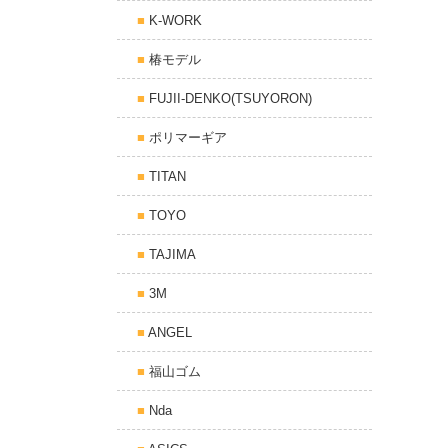
K-WORK
椿モデル
FUJII-DENKO(TSUYORON)
ポリマーギア
TITAN
TOYO
TAJIMA
3M
ANGEL
福山ゴム
Nda