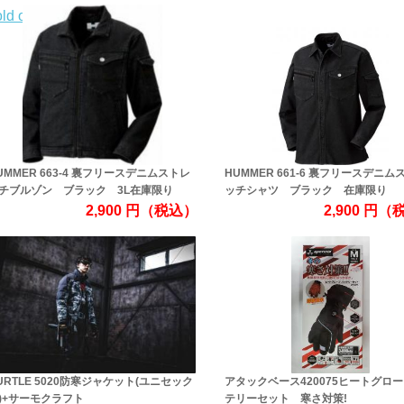
ld out
UMMER 663-4 裏フリースデニムストレ
HUMMER 661-6 裏フリースデニム
チブルゾン ブラック 3L在庫限り
ッチシャツ ブラック 在庫限り
2,900
円
（税込）
2,900
円
（
URTLE 5020防寒ジャケット(ユニセック
アタックベース420075ヒートグロ
)+サーモクラフト
テリーセット 寒さ対策!