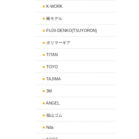
K-WORK
椿モデル
FUJII-DENKO(TSUYORON)
ポリマーギア
TITAN
TOYO
TAJIMA
3M
ANGEL
福山ゴム
Nda