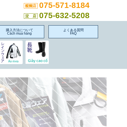
075-571-8184
醍醐店
075-632-5208
淀 店
購入方法について
よくある質問
Cách mua hàng
FAQ