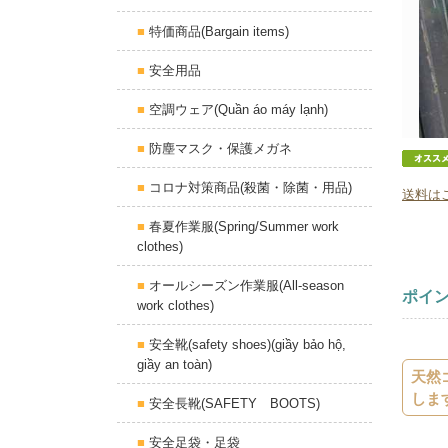
特価商品(Bargain items)
安全用品
空調ウェア(Quần áo máy lạnh)
防塵マスク・保護メガネ
コロナ対策商品(殺菌・除菌・用品)
送料は
春夏作業服(Spring/Summer work
clothes)
オールシーズン作業服(All-season
ポイ
work clothes)
安全靴(safety shoes)(giầy bảo hộ,
giầy an toàn)
天然
しま
安全長靴(SAFETY BOOTS)
安全足袋・足袋