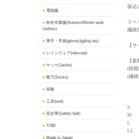
振込
電熱服
スベ
秋冬作業服(Autumn/Winter work
clothes)
繊維
軍手・手袋(gloves)(găng tay)
【サ
レインウェア(raincoat)
【素
ヤッケ(Jacke)
(樹
(繊
靴下(Socks)
長靴
全
工具(tool)
S
安全帯(Safety belt)
M
L
TOBI
LL
Made in Japan