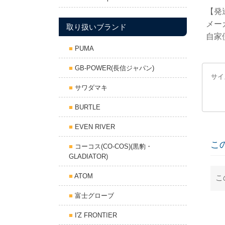
【発
メー
取り扱いブランド
自家
PUMA
GB-POWER(長信ジャパン)
サイ
サワダマキ
数量
BURTLE
EVEN RIVER
こ
コーコス(CO-COS)(黒豹・
GLADIATOR)
ATOM
こ
富士グローブ
I'Z FRONTIER