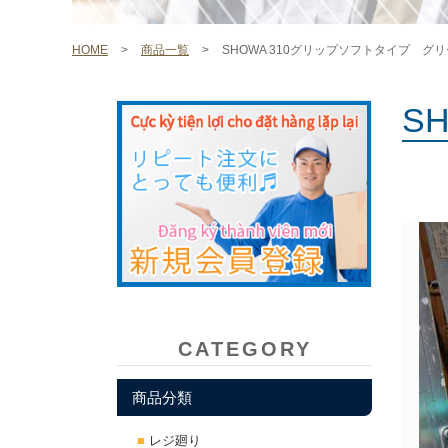
HOME
>
商品一覧
>
SHOWA 310グリップソフトタイプ グ
S
CATEGORY
商品分類
レジ廻り