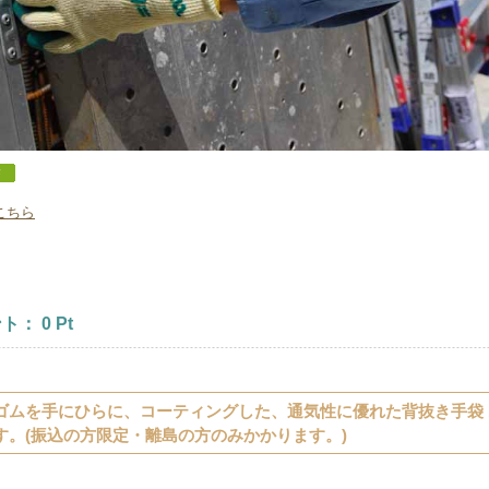
こちら
ント：
0
Pt
ゴムを手にひらに、コーティングした、通気性に優れた背抜き手袋 1
す。(振込の方限定・離島の方のみかかります。)