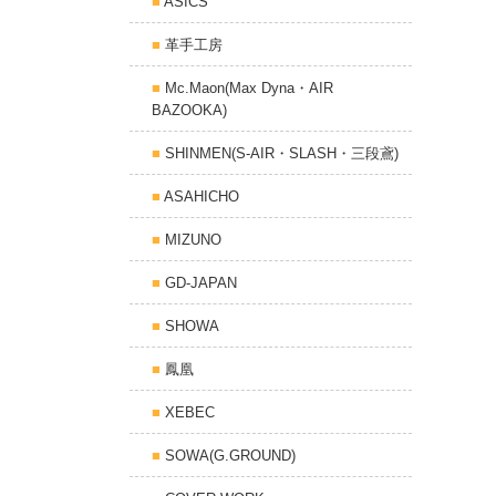
ASICS
革手工房
Mc.Maon(Max Dyna・AIR
BAZOOKA)
SHINMEN(S-AIR・SLASH・三段鳶)
ASAHICHO
MIZUNO
GD-JAPAN
SHOWA
鳳凰
XEBEC
SOWA(G.GROUND)