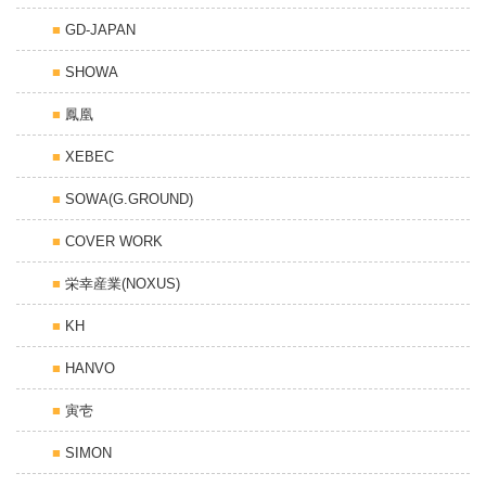
GD-JAPAN
SHOWA
鳳凰
XEBEC
SOWA(G.GROUND)
COVER WORK
栄幸産業(NOXUS)
KH
HANVO
寅壱
SIMON