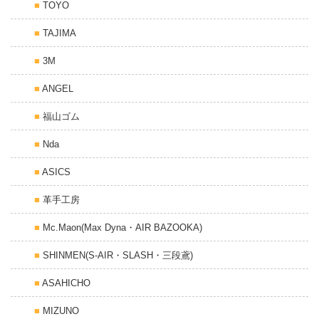
TOYO
TAJIMA
3M
ANGEL
福山ゴム
Nda
ASICS
革手工房
Mc.Maon(Max Dyna・AIR BAZOOKA)
SHINMEN(S-AIR・SLASH・三段鳶)
ASAHICHO
MIZUNO