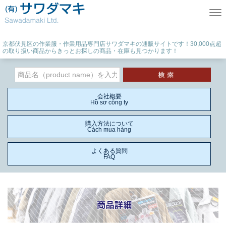
Tog
京都伏見区の作業服・作業用品専門店サワダマキの通販サイトです！30,000点超
の取り扱い商品からきっとお探しの商品・在庫も見つかります！
会社概要
Hồ sơ công ty
購入方法について
Cách mua hàng
よくある質問
FAQ