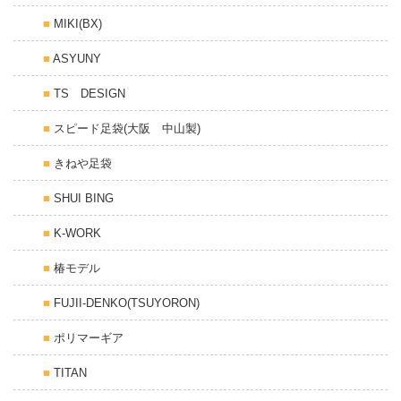
MIKI(BX)
ASYUNY
TS DESIGN
スピード足袋(大阪 中山製)
きねや足袋
SHUI BING
K-WORK
椿モデル
FUJII-DENKO(TSUYORON)
ポリマーギア
TITAN