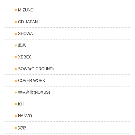
MIZUNO
GD-JAPAN
SHOWA
鳳凰
XEBEC
SOWA(G.GROUND)
COVER WORK
栄幸産業(NOXUS)
KH
HANVO
寅壱