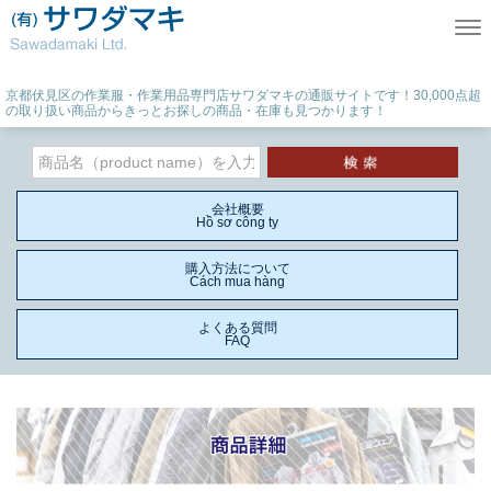
Tog
京都伏見区の作業服・作業用品専門店サワダマキの通販サイトです！30,000点超
の取り扱い商品からきっとお探しの商品・在庫も見つかります！
会社概要
Hồ sơ công ty
購入方法について
Cách mua hàng
よくある質問
FAQ