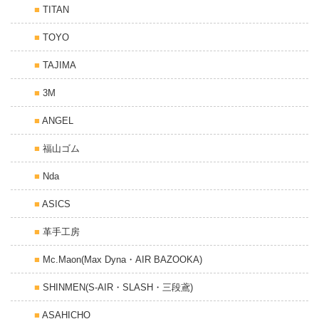
TITAN
TOYO
TAJIMA
3M
ANGEL
福山ゴム
Nda
ASICS
革手工房
Mc.Maon(Max Dyna・AIR BAZOOKA)
SHINMEN(S-AIR・SLASH・三段鳶)
ASAHICHO