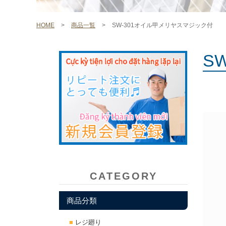
HOME
>
商品一覧
>
SW-301オイル甲メリヤスマジック付
S
CATEGORY
商品分類
レジ廻り