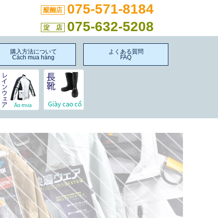
075-571-8184
醍醐店
075-632-5208
淀 店
購入方法について
よくある質問
Cách mua hàng
FAQ