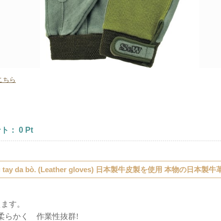
こちら
ント：
0
Pt
g tay da bò. (Leather gloves) 日本製牛皮製を使用 本
えます。
らかく 作業性抜群!