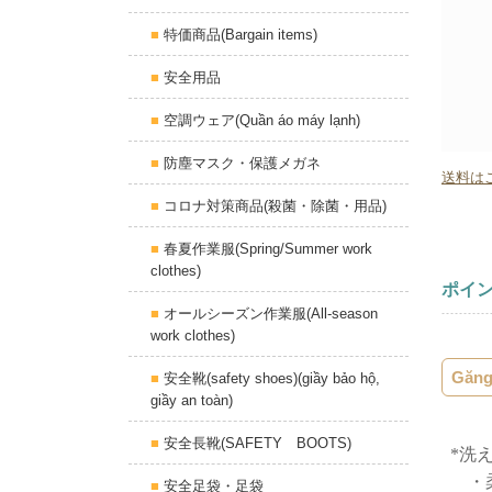
特価商品(Bargain items)
安全用品
空調ウェア(Quần áo máy lạnh)
防塵マスク・保護メガネ
送料は
コロナ対策商品(殺菌・除菌・用品)
春夏作業服(Spring/Summer work
clothes)
ポイ
オールシーズン作業服(All-season
work clothes)
Găn
安全靴(safety shoes)(giầy bảo hộ,
giầy an toàn)
安全長靴(SAFETY BOOTS)
*洗
・柔
安全足袋・足袋