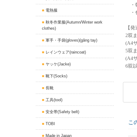
・乾
電熱服
・色
秋冬作業服(Autumn/Winter work
【発
clothes)
2双
軍手・手袋(gloves)(găng tay)
(A
5双
レインウェア(raincoat)
(A4
ヤッケ(Jacke)
6双
靴下(Socks)
長靴
数量
工具(tool)
安全帯(Safety belt)
こ
TOBI
Made in Japan