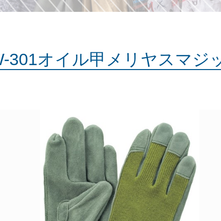
W-301オイル甲メリヤスマジ