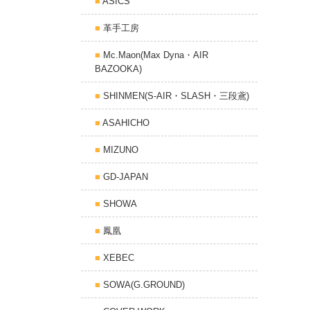
ASICS
革手工房
Mc.Maon(Max Dyna・AIR
BAZOOKA)
SHINMEN(S-AIR・SLASH・三段鳶)
ASAHICHO
MIZUNO
GD-JAPAN
SHOWA
鳳凰
XEBEC
SOWA(G.GROUND)