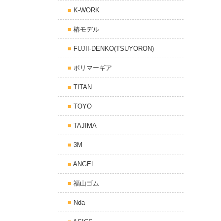
K-WORK
椿モデル
FUJII-DENKO(TSUYORON)
ポリマーギア
TITAN
TOYO
TAJIMA
3M
ANGEL
福山ゴム
Nda